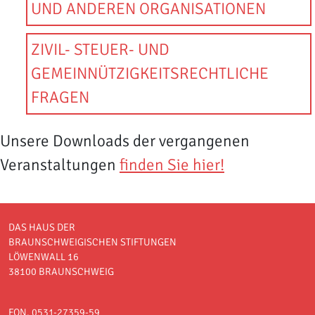
UND ANDEREN ORGANISATIONEN
ZIVIL- STEUER- UND
GEMEINNÜTZIGKEITSRECHTLICHE
FRAGEN
Unsere Downloads der vergangenen
Veranstaltungen
finden Sie hier!
DAS HAUS DER
BRAUNSCHWEIGISCHEN STIFTUNGEN
LÖWENWALL 16
38100 BRAUNSCHWEIG
FON. 0531-27359-59